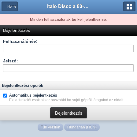
Italo Disco a 80-as évekből.
← Home
Minden felhasználónak be kell jelentkeznie.
Bejelentkezés
Felhasználónév:
Jelszó:
Bejelentkezési opciók
Automatikus bejelentkezés
Ezt a funkciót csak akkor használd ha saját gépről látogatod az oldalt
Full Version
Hungarian (HUN)